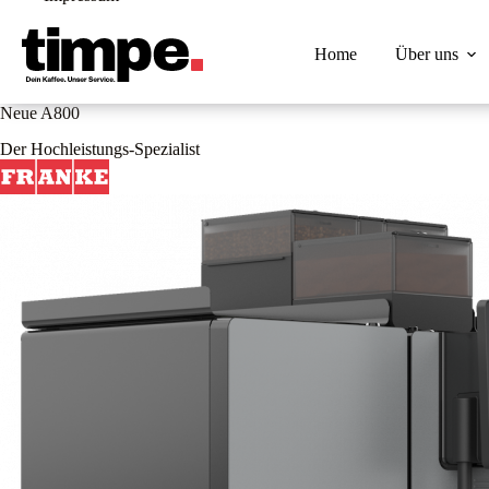
Zum
Inhalt
springen
Home
Über uns
Neue A800
Der Hochleistungs-Spezialist