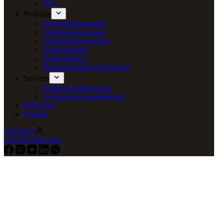
Jobs
Produkte
Kaffeevollautomaten
Siebträgermaschinen
Filterkaffeemaschinen
Wasserspender
Kaffeemühlen
Reinigungsmittel & Zubehör
Services
Kaffeesystemberatung
Technischer Kundendienst
B2B-Shop
Kontakt
Anmelden
Angebot anfordern