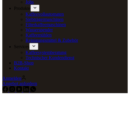
Jobs
Produkte
Kaffeevollautomaten
Siebträgermaschinen
Filterkaffeemaschinen
Wasserspender
Kaffeemühlen
Reinigungsmittel & Zubehör
Services
Kaffeesystemberatung
Technischer Kundendienst
B2B-Shop
Kontakt
Anmelden
Angebot anfordern