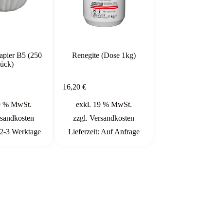
papier B5 (250
Renegite (Dose 1kg)
tück)
In den
In den
16,20
€
Warenkorb
Warenkorb
9 % MwSt.
exkl. 19 % MwSt.
sandkosten
zzgl.
Versandkosten
2-3 Werktage
Lieferzeit:
Auf Anfrage