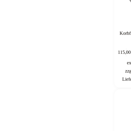
Korbf
115,0
e
zz
Lief