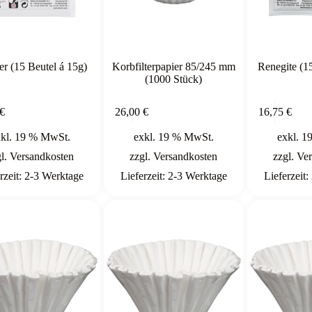
er (15 Beutel á 15g)
Korbfilterpapier 85/245 mm
Renegite (1
(1000 Stück)
In den
In den
€
26,00
€
16,75
€
Warenkorb
Warenkorb
xkl. 19 % MwSt.
exkl. 19 % MwSt.
exkl. 1
gl.
Versandkosten
zzgl.
Versandkosten
zzgl.
Ver
rzeit:
2-3 Werktage
Lieferzeit:
2-3 Werktage
Lieferzeit: