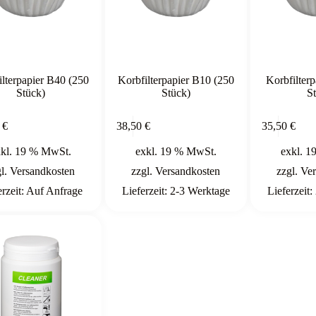
ilterpapier B40 (250
Korbfilterpapier B10 (250
Korbfilter
Stück)
Stück)
S
In den
In den
0
€
38,50
€
35,50
€
Warenkorb
Warenkorb
xkl. 19 % MwSt.
exkl. 19 % MwSt.
exkl. 1
gl.
Versandkosten
zzgl.
Versandkosten
zzgl.
Ver
erzeit:
Auf Anfrage
Lieferzeit:
2-3 Werktage
Lieferzeit: