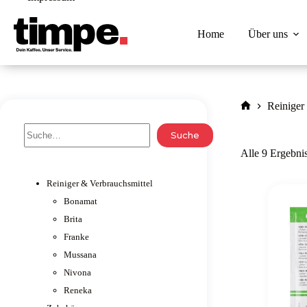
Zum
Inhalt
springen
Home
Über uns
Reiniger
Home
Suche
Suche
Alle 9 Ergebni
Reiniger & Verbrauchsmittel
Bonamat
Brita
Franke
Mussana
Nivona
Reneka