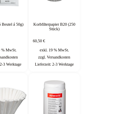
5 Beutel á 50g)
Korbfilterpapier B20 (250
Stück)
In den
In den
60,50
€
Warenkorb
Warenkorb
9 % MwSt.
exkl. 19 % MwSt.
sandkosten
zzgl.
Versandkosten
2-3 Werktage
Lieferzeit:
2-3 Werktage