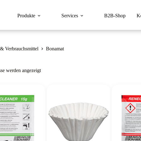
Produkte
Services
B2B-Shop
K
 & Verbrauchsmittel
Bonamat
Nach
sse werden angezeigt
Beliebtheit
sortiert