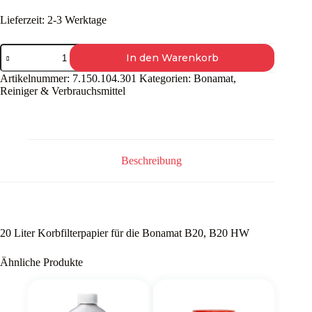
Lieferzeit:
2-3 Werktage
Korbfilterpapier
In den Warenkorb
B20
(250
Artikelnummer:
7.150.104.301
Kategorien:
Bonamat
,
Stück)
Reiniger & Verbrauchsmittel
Menge
Beschreibung
20 Liter Korbfilterpapier für die Bonamat B20, B20 HW
Ähnliche Produkte