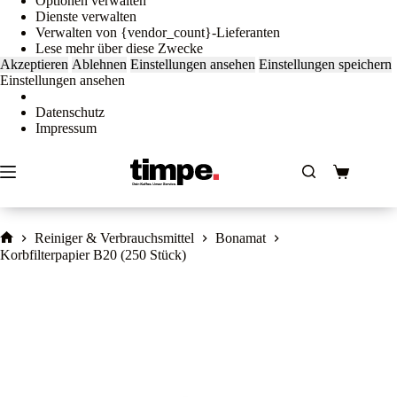
Optionen verwalten
Dienste verwalten
Verwalten von {vendor_count}-Lieferanten
Lese mehr über diese Zwecke
Akzeptieren
Ablehnen
Einstellungen ansehen
Einstellungen speichern
Einstellungen ansehen
Datenschutz
Impressum
Zum
Inhalt
springen
Warenkorb
Reiniger & Verbrauchsmittel
Bonamat
Home
Korbfilterpapier B20 (250 Stück)