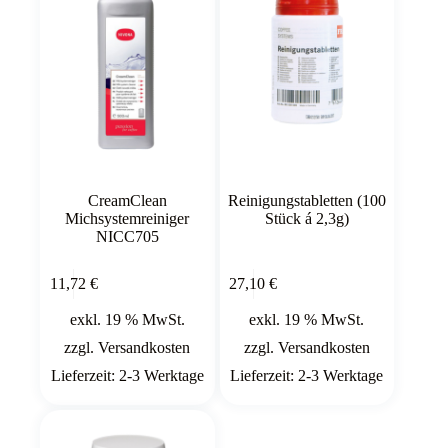
CreamClean
Reinigungstabletten (100
Michsystemreiniger
Stück á 2,3g)
NICC705
In den
In den
11,72
€
27,10
€
Warenkorb
Warenkorb
exkl. 19 % MwSt.
exkl. 19 % MwSt.
zzgl.
Versandkosten
zzgl.
Versandkosten
Lieferzeit:
2-3 Werktage
Lieferzeit:
2-3 Werktage