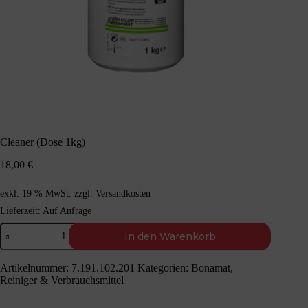
Cleaner (Dose 1kg)
18,00
€
exkl. 19 % MwSt.
zzgl.
Versandkosten
Lieferzeit:
Auf Anfrage
Cleaner
In den Warenkorb
(Dose
1kg)
Menge
Artikelnummer:
7.191.102.201
Kategorien:
Bonamat
,
Reiniger & Verbrauchsmittel