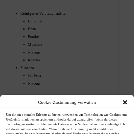
Reiniger & Verbrauchsmittel
Bonamat
Brita
Franke
Mussana
Nivona
Reneka
Zubehör
Joe Frex
Nivona
Cookie-Zustimmung verwalten
Lieferung & Versand
Um dir ein optimales Erlebnis zu bieten, verwenden wir Technologien wie Cookies, um
Geräteinformationen zu speichern und/oder darauf zuzugreifen. Wenn du diesen
Technologien zustimmst, können wir Daten wie das Surfverhalten oder eindeutige IDs
auf dieser Website verarbeiten. Wenn du deine Zustimmung nicht erteilst oder
Zahlungsarten
zurückziehst, können bestimmte Merkmale und Funktionen beeinträchtigt werden.