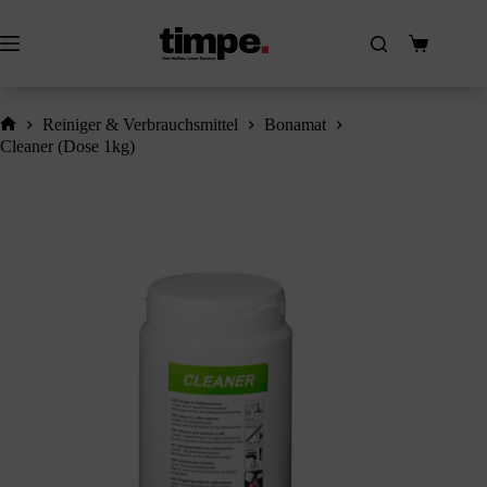
Zum
Inhalt
springen
Warenkorb
Reiniger & Verbrauchsmittel
Bonamat
Home
Cleaner (Dose 1kg)