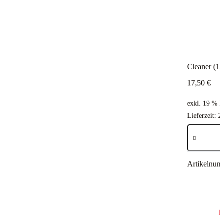
Cleaner (1
17,50
€
exkl. 19 %
Lieferzeit:
Cleaner
(15
Beutel
á
15g)
Artikelnu
Menge