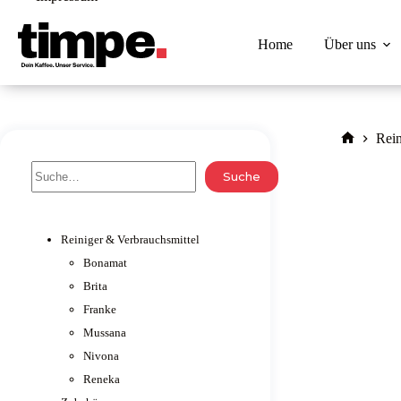
Zum
Inhalt
springen
Home
Über uns
Rein
Home
Suche
Suche
Reiniger & Verbrauchsmittel
Bonamat
Brita
Franke
Mussana
Nivona
Reneka