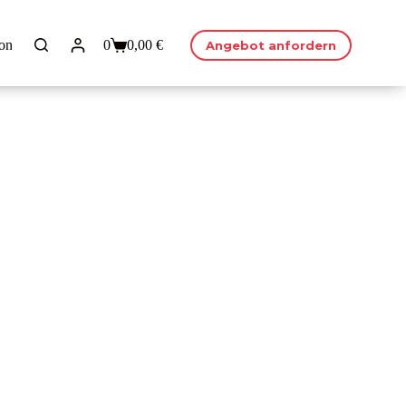
ontakt
0
0,00
€
Angebot anfordern
Warenkorb