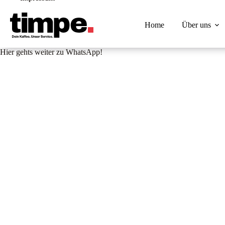
Zum
Inhalt
springen
Home
Über uns
Hier gehts weiter zu WhatsApp!