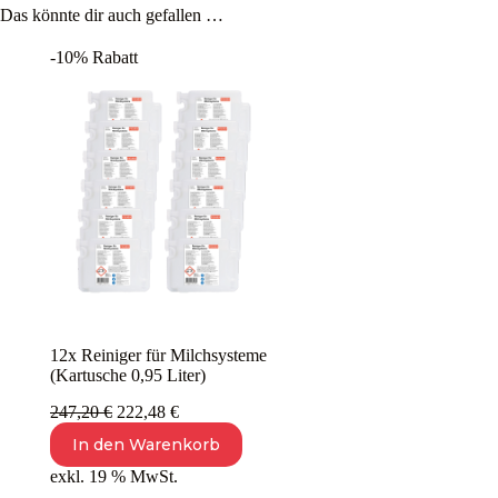
Das könnte dir auch gefallen …
-10% Rabatt
12x Reiniger für Milchsysteme
(Kartusche 0,95 Liter)
Ursprünglicher
Aktueller
247,20
€
222,48
€
Preis
Preis
In den Warenkorb
war:
ist:
247,20 €
222,48 €.
exkl. 19 % MwSt.