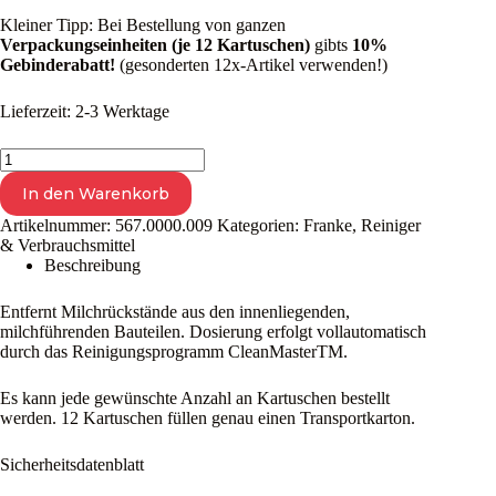
Kleiner Tipp: Bei Bestellung von ganzen
Verpackungseinheiten (je 12 Kartuschen)
gibts
10%
Gebinderabatt!
(gesonderten 12x-Artikel verwenden!)
Lieferzeit:
2-3 Werktage
Reiniger
für
In den Warenkorb
Milchsysteme
(Kartusche
Artikelnummer:
567.0000.009
Kategorien:
Franke
,
Reiniger
0,95
& Verbrauchsmittel
Liter)
Beschreibung
Menge
Entfernt Milchrückstände aus den innenliegenden,
milchführenden Bauteilen. Dosierung erfolgt vollautomatisch
durch das Reinigungsprogramm CleanMasterTM.
Es kann jede gewünschte Anzahl an Kartuschen bestellt
werden. 12 Kartuschen füllen genau einen Transportkarton.
Sicherheitsdatenblatt