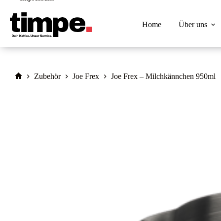
Zum
Inhalt
springen
Home
Über uns
Zubehör
Joe Frex
Joe Frex – Milchkännchen 950ml
Home