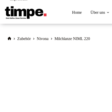
Zum
Inhalt
springen
Home
Über uns
Zubehör
Nivona
Milchlanze NIML 220
Home